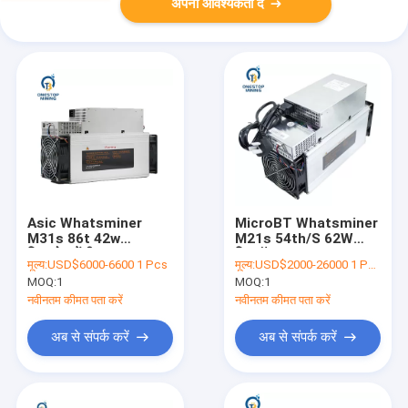
अपनी आवश्यकता दें
Asic Whatsminer
MicroBT Whatsminer
M31s 86t 42w
M21s 54th/S 62W
क्रिप्टोक्यूरेंसी खनन उपकरण
बिटकॉइन माइनर Asics
मूल्य:
USD$6000-6600 1 Pcs
मूल्य:
USD$2000-26000 1 Pcs
256 बिट
उपकरण
MOQ:
1
MOQ:
1
नवीनतम कीमत पता करें
नवीनतम कीमत पता करें
अब से संपर्क करें
अब से संपर्क करें