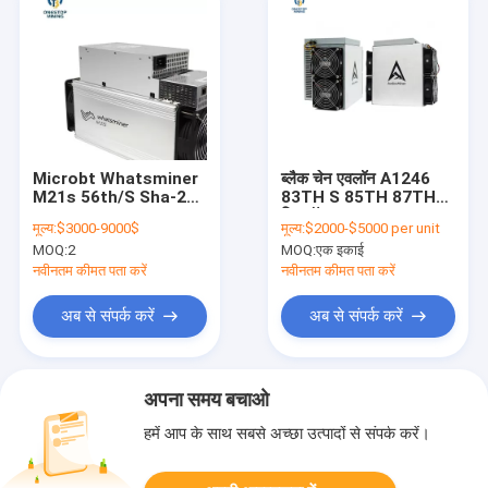
Microbt Whatsminer
ब्लैक चेन एवलॉन A1246
M21s 56th/S Sha-256
83TH S 85TH 87TH
3360w Bitcoin Asic
बिटकॉइन माइनर Asic
मूल्य:
$3000-9000$
मूल्य:
$2000-$5000 per unit
Machines
3155W
MOQ:
2
MOQ:
एक इकाई
नवीनतम कीमत पता करें
नवीनतम कीमत पता करें
अब से संपर्क करें
अब से संपर्क करें
अपना समय बचाओ
हमें आप के साथ सबसे अच्छा उत्पादों से संपर्क करें।