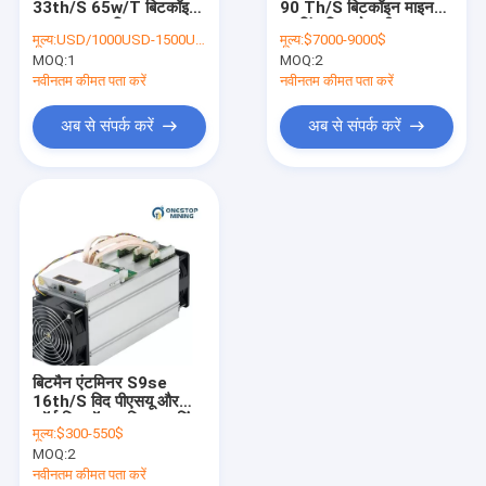
33th/S 65w/T बिटकॉइन
90 Th/S बिटकॉइन माइनर
सीकेबी माइनर
माइनर Asic डिवाइस
माइनिंग क्रिप्टो मशीन 75dB
मूल्य:
USD/1000USD-1500USD/1Pcs
मूल्य:
$7000-9000$
MOQ:
मुस्कराहट सिक्का खनिक
1
MOQ:
2
नवीनतम कीमत पता करें
नवीनतम कीमत पता करें
एचएनएस माइनर
अब से संपर्क करें
अब से संपर्क करें
एलबीसी माइनर
जीपीयू बिटकॉइन माइनर
ग्राफिक कार्ड माइनर
एसिक माइनर पार्ट्स
बिटमैन एंटमिनर S9se
16th/S विद पीएसयू और
कॉर्ड बिटकॉइन एसिक माइनिंग
मूल्य:
$300-550$
पूल
MOQ:
2
नवीनतम कीमत पता करें