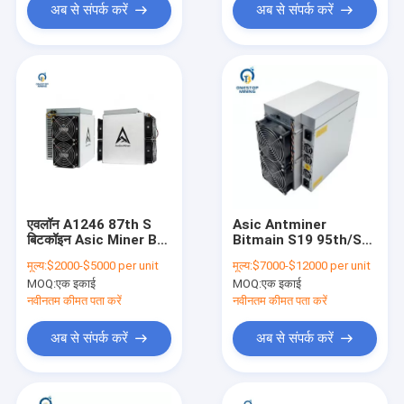
अब से संपर्क करें
अब से संपर्क करें
एवलॉन A1246 87th S
Asic Antminer
बिटकॉइन Asic Miner Btc
Bitmain S19 95th/S
3420w
S19jpro
मूल्य:
$2000-$5000 per unit
मूल्य:
$7000-$12000 per unit
96T/100T/104T
MOQ:
एक इकाई
MOQ:
एक इकाई
S19pro 110T Bitcoin
Miner Sha-256
नवीनतम कीमत पता करें
नवीनतम कीमत पता करें
Blockchain क्रिप्टो
माइनिंग
अब से संपर्क करें
अब से संपर्क करें