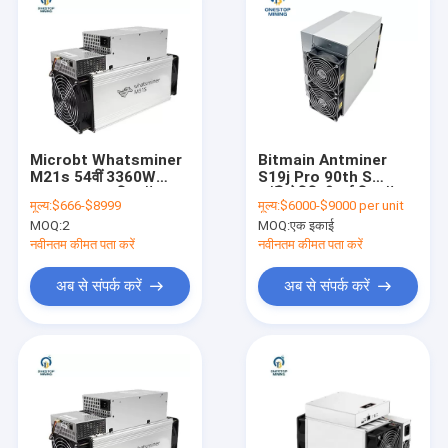
Microbt Whatsminer
Bitmain Antminer
M21s 54वीं 3360W
S19j Pro 90th S
लाभप्रदता उच्च बिटकॉइन
प्रॉफिटेबिलिटी हाई बिटकॉइन
मूल्य:
$666-$8999
मूल्य:
$6000-$9000 per unit
माइनिंग डिवाइस
माइनर डिटेक्टर 3060W
MOQ:
2
MOQ:
एक इकाई
नवीनतम कीमत पता करें
नवीनतम कीमत पता करें
अब से संपर्क करें
अब से संपर्क करें
होम
उत्पादों
हमारे बारे में