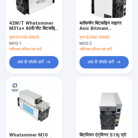
हमसे संपर्क करें
42W/T Whatsminer
ब्लॉकचैन बिटकॉइन माइनर
M31s+ 80वें/सेंट बिटकॉइन
Asic Bitmain
बिटकॉइन माइनर Asic
माइनर Asic Sha256
Antminer S17+
मूल्य:
$4100-9000$
मूल्य:
$2900-3900$
लाभप्रदता उच्च
70th/S 2800w
MOQ:
1
MOQ:
2
एथेरियम माइनर Asic
नवीनतम कीमत पता करें
नवीनतम कीमत पता करें
लाइटकॉइन माइनर Asic
अब से संपर्क करें
अब से संपर्क करें
बीटीसी एसिक माइनर
बिटकॉइन माइनिंग मशीन
डिक्रेड माइनर
ZEC खनिक
कडेना माइनिंग Asic
Whatsminer M10
बिटमियन एंटमिनर S19j प्रो