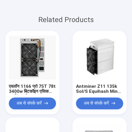
Related Products
एवलॉन 1166 प्रो 75T 78t
Antminer Z11 135k
3400w बिटकॉइन एसिक
Sol/S Equihash Miner
माइनिंग मशीन
and Power Supply
1418W Zec Miner
अब से संपर्क करें
अब से संपर्क करें