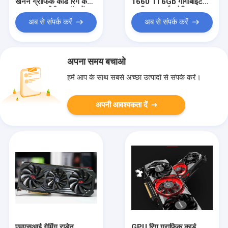
खनन ग्राफिक कार्ड रिग केस
1660 Ti 6Gb गीगाबाइट
एथ माइनर सीपीयू स्टॉक में
ग्राफ़िक्स कार्ड एथेरियम
Asic
माइनर Asic Rig
अब से संपर्क करें
अब से संपर्क करें
अपना समय बचाओ
हमें आप के साथ सबसे अच्छा उत्पादों से संपर्क करें।
अपनी आवश्यकता दें
एमएसआई गेमिंग राडेन
GPU रिग ग्राफिक कार्ड