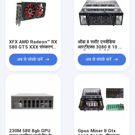
XFX AMD Radeon™ RX
ओंडा 8 स्लॉट एनवीडिया
580 GTS XXX संस्करण
आरटीएक्स 3080 8 10 जीबी
8GB माइनर GPU एथ
ग्राफिक्स कार्ड जीपीयू
एथेरियम माइनिंग वीडियो कार्ड
बिटकॉइन माइनर एसिक रिग
अब से संपर्क करें
अब से संपर्क करें
स्टॉक में
230M 580 8gb GPU
Gpus Miner 8 Gtx