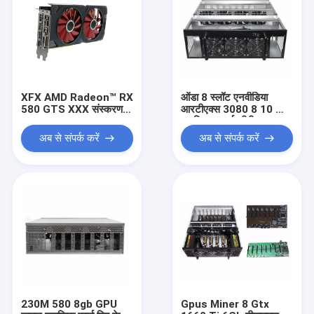
XFX AMD Radeon™ RX
ओंडा 8 स्लॉट एनवीडिया
580 GTS XXX संस्करण
आरटीएक्स 3080 8 10 जीबी
8GB माइनर GPU एथ
ग्राफिक्स कार्ड जीपीयू
एथेरियम माइनिंग वीडियो कार्ड
बिटकॉइन माइनर एसिक रिग
अब से संपर्क करें
अब से संपर्क करें
स्टॉक में
230M 580 8gb GPU
Gpus Miner 8 Gtx