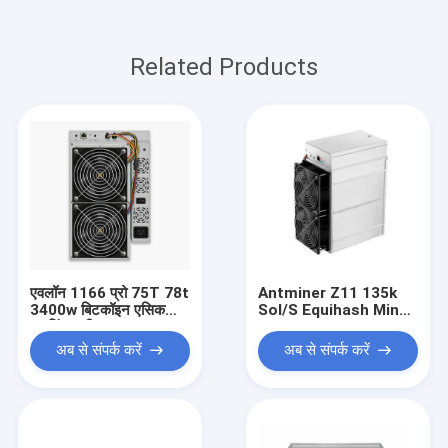
Related Products
एवलॉन 1166 प्रो 75T 78t
Antminer Z11 135k
3400w बिटकॉइन एसिक
Sol/S Equihash Miner
माइनिंग मशीन
and Power Supply
1418W Zec Miner
अब से संपर्क करें
अब से संपर्क करें