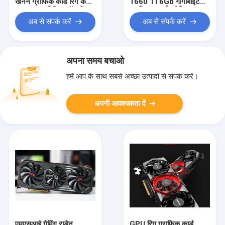
खनन ग्राफिक कार्ड रिग केस
1660 Ti 6Gb गीगाबाइट
एथ माइनर सीपीयू स्टॉक में
ग्राफ़िक्स कार्ड एथेरियम
Asic
माइनर Asic Rig
अब से संपर्क करें
अब से संपर्क करें
अपना समय बचाओ
हमें आप के साथ सबसे अच्छा उत्पादों से संपर्क करें।
अपनी आवश्यकता दें
एमएसआई गेमिंग राडेन
GPU रिग ग्राफिक कार्ड